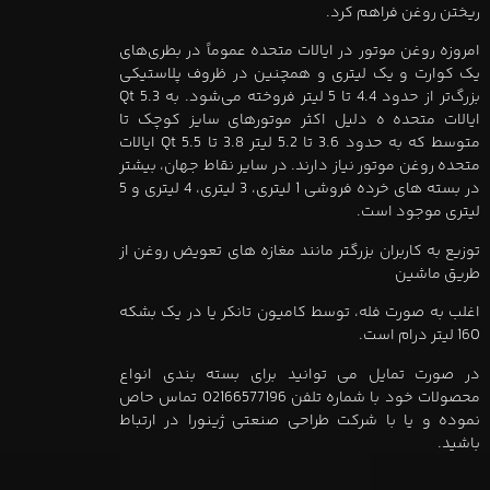
ریختن روغن فراهم کرد.
امروزه روغن موتور در ایالات متحده عموماً در بطری‌های
یک کوارت و یک لیتری و همچنین در ظروف پلاستیکی
بزرگ‌تر از حدود 4.4 تا 5 لیتر فروخته می‌شود. به 5.3 Qt
ایالات متحده ه دلیل اکثر موتورهای سایز کوچک تا
متوسط ​​که به حدود 3.6 تا 5.2 لیتر 3.8 تا 5.5 Qt ایالات
متحده روغن موتور نیاز دارند. در سایر نقاط جهان، بیشتر
در بسته های خرده فروشی 1 لیتری، 3 لیتری، 4 لیتری و 5
لیتری موجود است.
توزیع به کاربران بزرگتر مانند مغازه های تعویض روغن از
طریق ماشین
اغلب به صورت فله، توسط کامیون تانکر یا در یک بشکه
160 لیتر درام است.
در صورت تمایل می توانید برای بسته بندی انواع
محصولات خود با شماره تلفن 02166577196 تماس حاص
نموده و یا با شرکت طراحی صنعتی ژینورا در ارتباط
باشید.