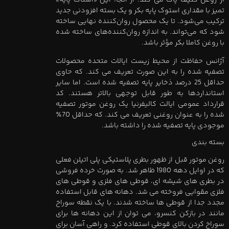
از روغن کثیف پاک می کند. از آنجا، این «استاک پایه»
تمیز با مقداری استوک پایه بکر و یک بسته افزودنی جدید
ترکیب می‌شود. تا یک محصول روان‌کننده نهایی ساخته
شود که می‌تواند. به اندازه روان‌کننده‌های ساخته شده
با روغن کاملا بکر مؤثر باشد.
آژانس حفاظت از محیط زیست ایالات متحده محصولات
تصفیه شده را به این صورت تعریف می کند. که حاوی
حداقل 25 درصد ذخایر پایه تصفیه شده است. اما سایر
استانداردها به طور قابل توجهی بالاتر هستند. کد
قرارداد عمومی ایالت کالیفرنیا یک روغن موتور تصفیه
شده را به عنوان روغنی تعریف می کند. که حداقل 70٪
موجودی پایه تصفیه شده را داشته باشد.
بسته بندی
روغن موتور قبل از ظهور بطری پلاستیکی پلی اتیلن فعلی
که در اوایل دهه 1980 ظاهر شد. به صورت خرده فروشی
در بطری های شیشه ای، قوطی های فلزی و قوطی های
فلزی مقوایی فروخته می شد. دهانه های قابل استفاده
مجدد جدا از قوطی ها ساخته شدند. با یک نقطه سوراخ
مانند در بازکن کنسرو، می توان از این دهانه ها برای
سوراخ کردن بالای قوطی استفاده کرد. و راهی آسان برای