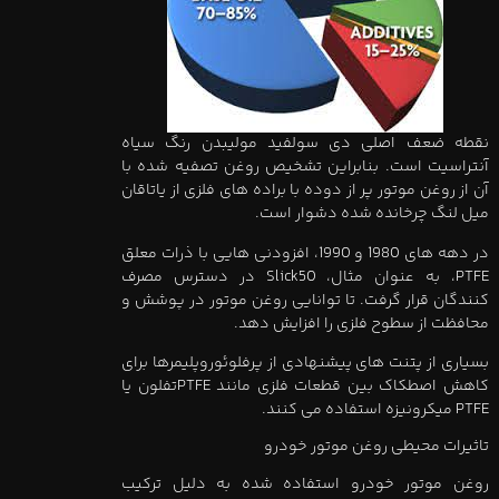
نقطه ضعف اصلی دی سولفید مولیبدن رنگ سیاه
آنتراسیت است. بنابراین تشخیص روغن تصفیه شده با
آن از روغن موتور پر از دوده با براده های فلزی از یاتاقان
میل لنگ چرخانده شده دشوار است.
در دهه های 1980 و 1990، افزودنی هایی با ذرات معلق
PTFE، به عنوان مثال، Slick50 در دسترس مصرف
کنندگان قرار گرفت. تا توانایی روغن موتور در پوشش و
محافظت از سطوح فلزی را افزایش دهد.
بسیاری از پتنت های پیشنهادی از پرفلوئوروپلیمرها برای
کاهش اصطکاک بین قطعات فلزی مانند PTFEتفلون یا
PTFE میکرونیزه استفاده می کنند.
تاثیرات محیطی روغن موتور خودرو
روغن موتور خودرو استفاده شده به دلیل ترکیب